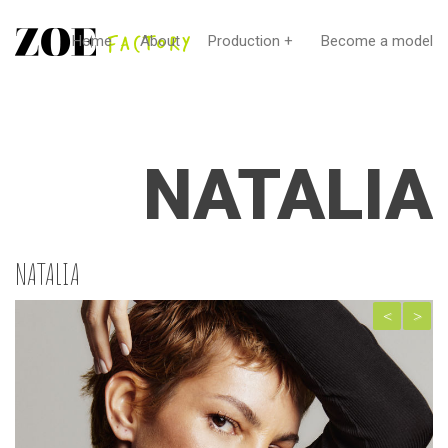
Home
About
Production +
Become a model
NATALIA
NATALIA
Pre
Nex
viou
t
s