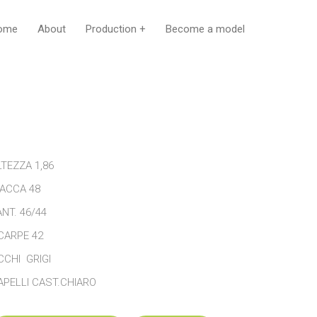
ome
About
Production +
Become a model
LTEZZA 1,86
IACCA 48
ANT. 46/44
CARPE 42
CCHI GRIGI
APELLI CAST.CHIARO