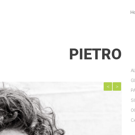
H
PIETRO
A
G
P
Pre
Nex
S
viou
t
O
s
C