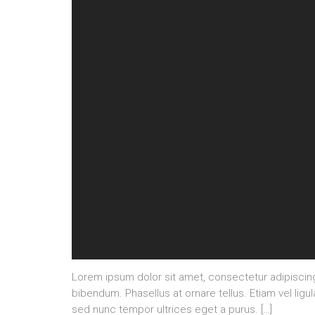
Lorem ipsum dolor sit amet, consectetur adipisci
bibendum. Phasellus at ornare tellus. Etiam vel ligu
sed nunc tempor ultrices eget a purus. […]