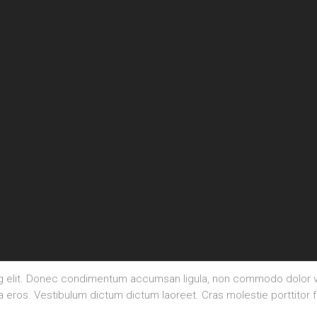
ng elit. Donec condimentum accumsan ligula, non commodo dolor va
la eros. Vestibulum dictum dictum laoreet. Cras molestie porttitor f