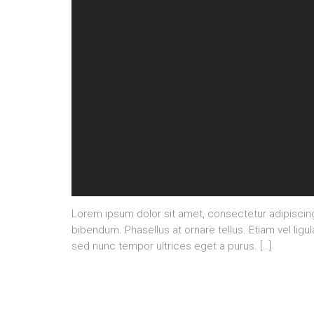
Lorem ipsum dolor sit amet, consectetur adipisci
bibendum. Phasellus at ornare tellus. Etiam vel ligu
sed nunc tempor ultrices eget a purus. […]