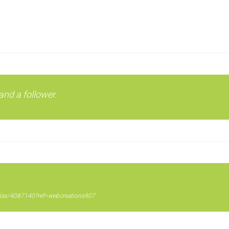
and a follower.
allax/4087140?ref=webcreations907