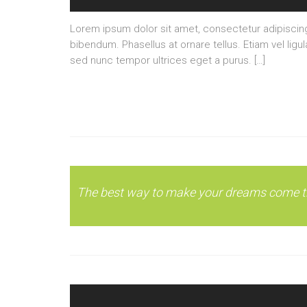
Lorem ipsum dolor sit amet, consectetur adipisci
bibendum. Phasellus at ornare tellus. Etiam vel ligu
sed nunc tempor ultrices eget a purus. […]
The best way to make your dreams come tr