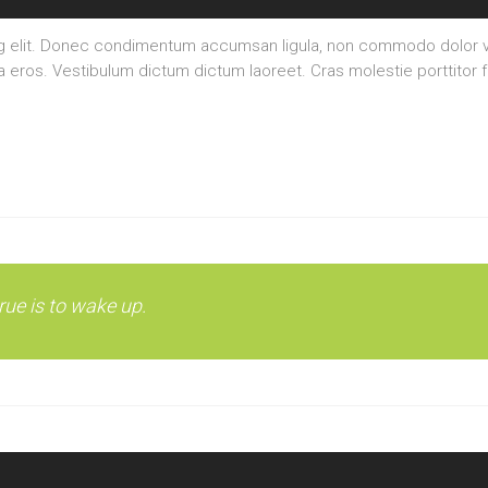
ng elit. Donec condimentum accumsan ligula, non commodo dolor va
la eros. Vestibulum dictum dictum laoreet. Cras molestie porttitor f
ue is to wake up.