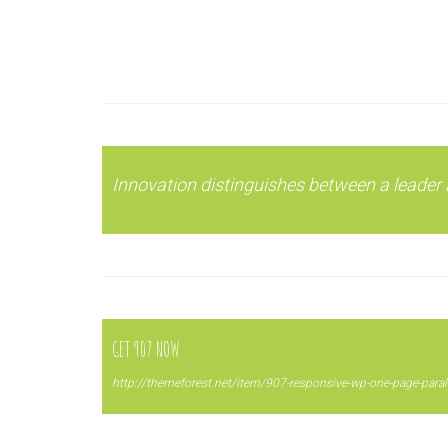
Innovation distinguishes between a leader 
GET 907 NOW
http://themeforest.net/item/907-responsive-wp-one-page-par