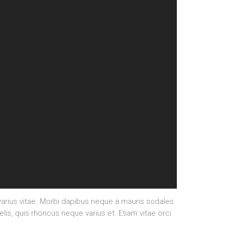
rius vitae. Morbi dapibus neque a mauris sodales
elis, quis rhoncus neque varius et. Etiam vitae orci