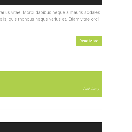
rius vitae. Morbi dapibus neque a mauris sodales
elis, quis rhoncus neque varius et. Etiam vitae orci
Read More
Paul Valery