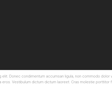
ng elit. Donec condimentum accumsan ligula, non commodo dolor va
la eros. Vestibulum dictum dictum laoreet. Cras molestie porttitor f