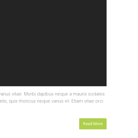
rius vitae. Morbi dapibus neque a mauris sodales
elis, quis rhoncus neque varius et. Etiam vitae orci
Read More